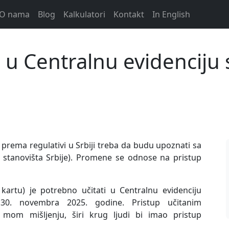
O nama
Blog
Kalkulatori
Kontakt
In English
 u Centralnu evidenciju 
 prema regulativi u Srbiji treba da budu upoznati sa
stanovišta Srbije). Promene se odnose na pristup
 kartu) je potrebno učitati u Centralnu evidenciju
 30. novembra 2025. godine. Pristup učitanim
om mišljenju, širi krug ljudi bi imao pristup