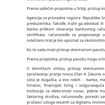
Prema važećim propisima u Srbiji, pristup ko
Agencija za privredne registre Republike Srb
preduzetnika. Takođe, traže ga advokati ili 
banka prilikom otvaranja bankovnog račun
sertifikata, računovođe za potpisivanje u
ovlašćeno lice) je bio upoznat sa okolnosti
Ko će sada imati pristup skeniranom pasoš
Prema propisima, pristup pasošu mogu vršit
U tehničkom smislu, pristup skeniranom
sprečavanju pranja novca (član 4. Zakona o 
Lista je dugačka, a evo nekih - banke, men
fondovi, finansijski lizing i osiguravajuć
institucije za elektronski novac, platne in
faktoring društva, računovođe, poreski sa
pružaoci usluga vezanih za digitalnu imovinu,