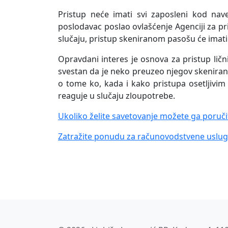
Pristup neće imati svi zaposleni kod nav
poslodavac poslao ovlašćenje Agenciji za p
slučaju, pristup skeniranom pasošu će imati 
Opravdani interes je osnova za pristup ličn
svestan da je neko preuzeo njegov skenirani
o tome ko, kada i kako pristupa osetljivi
reaguje u slučaju zloupotrebe.
Ukoliko želite savetovanje možete ga poruči
Zatražite ponudu za računovodstvene uslug