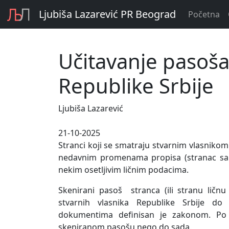
Ljubiša Lazarević PR Beograd
Početna
Učitavanje pasoša
Republike Srbije
Ljubiša Lazarević
21-10-2025
Stranci koji se smatraju stvarnim vlasnikom
nedavnim promenama propisa (stranac sa 
nekim osetljivim ličnim podacima.
Skenirani pasoš stranca (ili stranu ličnu
stvarnih vlasnika Republike Srbije do
dokumentima definisan je zakonom. Po m
skeniranom pasošu nego do sada.