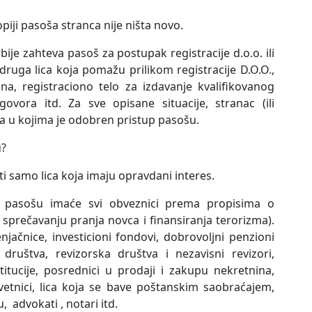
piji pasoša stranca nije ništa novo.
ije zahteva pasoš za postupak registracije d.o.o. ili
druga lica koja pomažu prilikom registracije D.O.O.,
a, registraciono telo za izdavanje kvalifikovanog
govora itd. Za sve opisane situacije, stranac (ili
ma u kojima je odobren pristup pasošu.
u?
i samo lica koja imaju opravdani interes.
 pasošu imaće svi obveznici prema propisima o
sprečavanju pranja novca i finansiranja terorizma).
jačnice, investicioni fondovi, dobrovoljni penzioni
a društva, revizorska društva i nezavisni revizori,
stitucije, posrednici u prodaji i zakupu nekretnina,
vetnici, lica koja se bave poštanskim saobraćajem,
 advokati , notari itd.