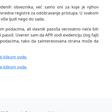
edenih obveznika, već samo oni za koje je njihov
rivredne registre za odobravanje pristupa. U svakom
više ljudi nego do sada.
im podacima, ali vlasnik pasoša verovatno neće biti
 pasoš. Uveren sam da APR vodi evidenciju (log fajl)
m podacima, tako da zainteresovana strana može da
ti klikom ovde.
e klikom ovde.